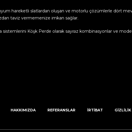
minyum hareketli slatlardan oluşan ve motorlu çözümlerle dört m
nuzdan taviz vermemenize imkan sağlar.
la sistemlerini Köşk Perde olarak sayısız kombinasyonlar ve model
HAKKIMIZDA
REFERANSLAR
İRTIBAT
GIZLILIK