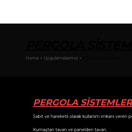
PERGOLA SISTEM
Home
>
Uygulamalarımız
>
Pergola Sistemleri
ri
PERGOLA SİSTEMLER
Sabit ve hareketli olarak kullanım imkanı veren pe
Kumaştan tavan ve panelden tavan.