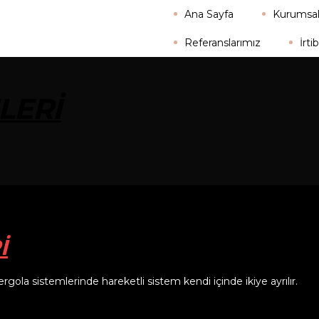
Ana Sayfa
Kurumsa
Referanslarımız
İrti
LERI
İ
rgola sistemlerinde hareketli sistem kendi içinde ikiye ayrılır.