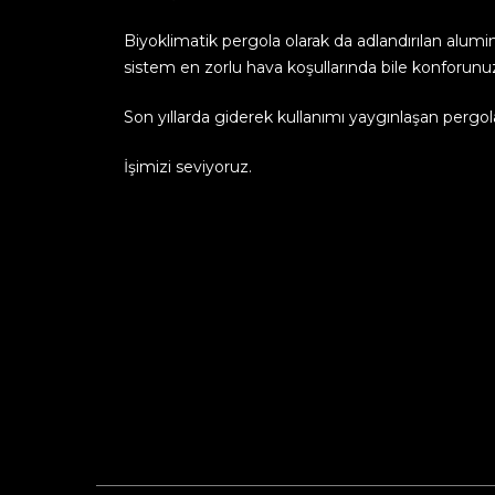
ri
Biyoklimatik pergola olarak da adlandırılan alu
sistem en zorlu hava koşullarında bile konforu
Son yıllarda giderek kullanımı yaygınlaşan pergo
İşimizi seviyoruz.